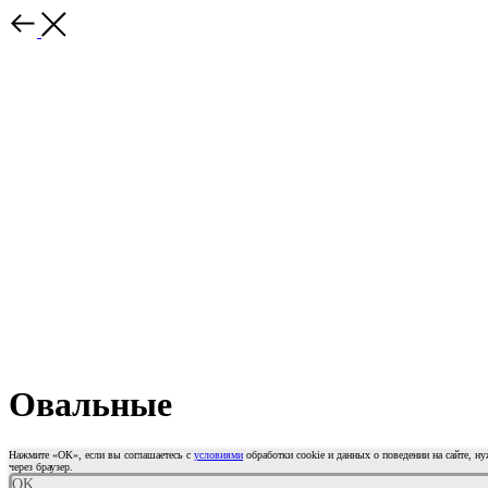
Овальные
Нажмите «ОК», если вы соглашаетесь с
условиями
обработки cookie и данных о поведении на сайте, н
через браузер.
OK