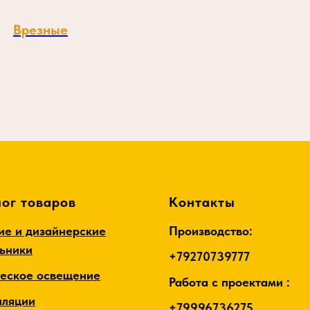
Врезные
ог товаров
Контакты
ие и дизайнерские
Производство:
льники
+79270739777
ческое освещение
Работа с проектами :
лляции
+79996736275