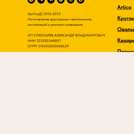
Artica
АртСлу© 2016-2025
Кругл
Изготовление хрустальных светильников,
инсталляций и уличного освещения
Оваль
ИП СЛЮСАРЕВ АЛЕКСАНДР ВЛАДИМИРОВИЧ
Квадр
ИНН 325200348807
ОГРН 316505000068629
Прямо
Хруст
Класс
Бра
Люстр
Люстр
Ветки 
Встро