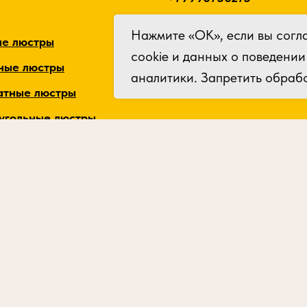
Почта :
Нажмите «ОК», если вы согл
ые люстры
info@art-slu.ru
cookie и данных о поведении
ные люстры
аналитики. Запретить обрабо
атные люстры
угольные люстры
альные столбы
ические люстры
ы в форме змейки
ы “Фонтаны“
и флористика
енные светильники