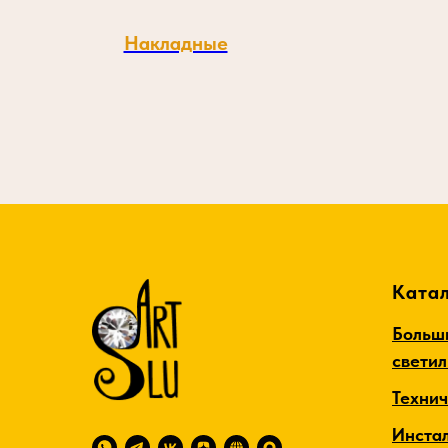
Накладные
Катал
Больш
свети
Техни
Инста