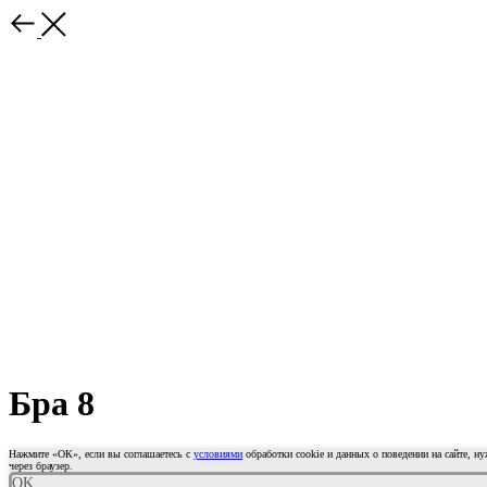
Бра 8
Нажмите «ОК», если вы соглашаетесь с
условиями
обработки cookie и данных о поведении на сайте, н
через браузер.
OK