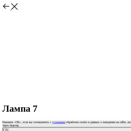
Лампа 7
Нажмите «ОК», если вы соглашаетесь с
условиями
обработки cookie и данных о поведении на сайте, н
через браузер.
OK