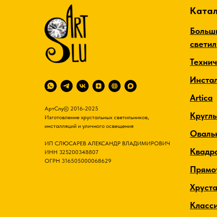
Катал
Больш
свети
Техни
Инста
Artica
АртСлу© 2016-2025
Кругл
Изготовление хрустальных светильников,
инсталляций и уличного освещения
Оваль
ИП СЛЮСАРЕВ АЛЕКСАНДР ВЛАДИМИРОВИЧ
Квадр
ИНН 325200348807
ОГРН 316505000068629
Прямо
Хруст
Класс