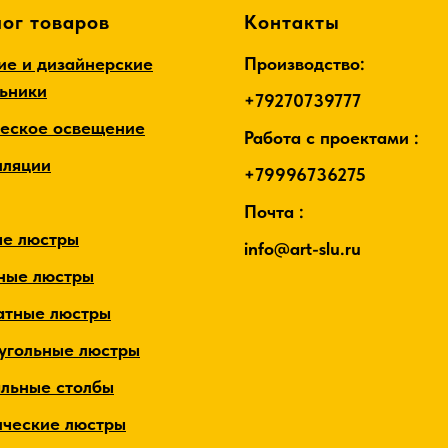
ог товаров
Контакты
ие и дизайнерские
Производство:
льники
+79270739777
ческое освещение
Работа с проектами :
лляции
+79996736275
Почта :
ые люстры
info@art-slu.ru
ные люстры
атные люстры
угольные люстры
альные столбы
ические люстры