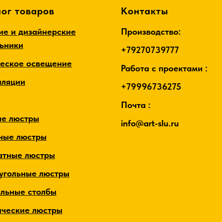
ог товаров
Контакты
ие и дизайнерские
Производство:
льники
+79270739777
ческое освещение
Работа с проектами :
лляции
+79996736275
Почта :
ые люстры
info@art-slu.ru
ные люстры
атные люстры
угольные люстры
альные столбы
ические люстры