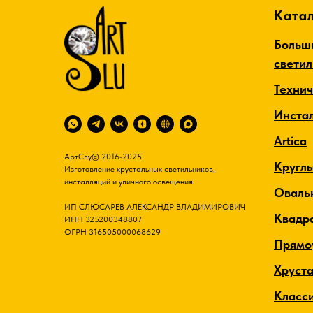
Катал
Больш
свети
Техни
Инста
Artica
АртСлу© 2016-2025
Кругл
Изготовление хрустальных светильников,
инсталляций и уличного освещения
Оваль
ИП СЛЮСАРЕВ АЛЕКСАНДР ВЛАДИМИРОВИЧ
Квадр
ИНН 325200348807
ОГРН 316505000068629
Прямо
Хруст
Класс