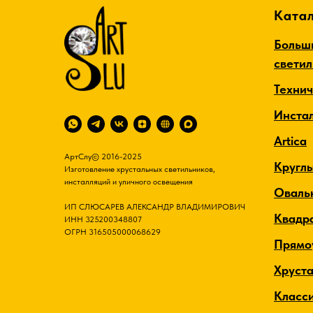
Катал
Больш
свети
Техни
Инста
Artica
АртСлу© 2016-2025
Кругл
Изготовление хрустальных светильников,
инсталляций и уличного освещения
Оваль
ИП СЛЮСАРЕВ АЛЕКСАНДР ВЛАДИМИРОВИЧ
Квадр
ИНН 325200348807
ОГРН 316505000068629
Прямо
Хруст
Класс