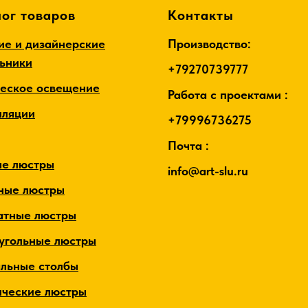
ог товаров
Контакты
ие и дизайнерские
Производство:
льники
+79270739777
ческое освещение
Работа с проектами :
лляции
+79996736275
Почта :
ые люстры
info@art-slu.ru
ные люстры
атные люстры
угольные люстры
альные столбы
ические люстры