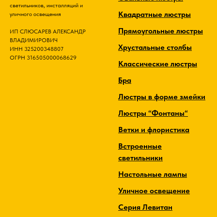
светильников, инсталляций и
Квадратные люстры
уличного освещения
Прямоугольные люстры
ИП СЛЮСАРЕВ АЛЕКСАНДР
ВЛАДИМИРОВИЧ
Хрустальные столбы
ИНН 325200348807
ОГРН 316505000068629
Классические люстры
Бра
Люстры в форме змейки
Люстры “Фонтаны“
Ветки и флористика
Встроенные
светильники
Настольные лампы
Уличное освещение
Серия Левитан