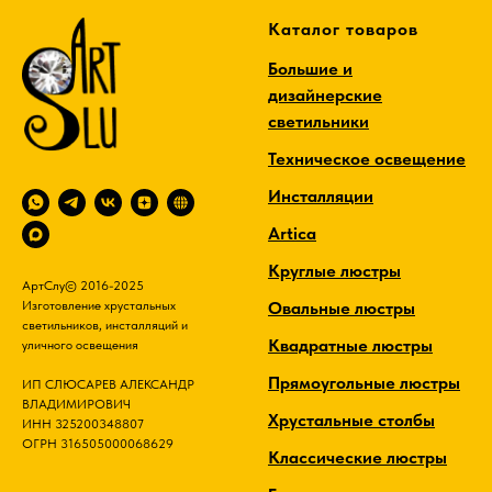
Каталог товаров
Большие и
дизайнерские
светильники
Техническое освещение
Инсталляции
Artica
Круглые люстры
АртСлу© 2016-2025
Овальные люстры
Изготовление хрустальных
светильников, инсталляций и
Квадратные люстры
уличного освещения
Прямоугольные люстры
ИП СЛЮСАРЕВ АЛЕКСАНДР
ВЛАДИМИРОВИЧ
Хрустальные столбы
ИНН 325200348807
ОГРН 316505000068629
Классические люстры