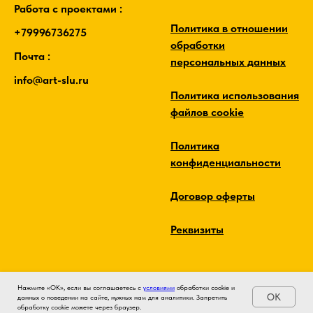
Работа с проектами :
Политика в отношении
+79996736275
обработки
Почта :
персональных данных
info@art-slu.ru
Политика использования
файлов cookie
Политика
конфиденциальности
Договор оферты
Реквизиты
Нажмите «ОК», если вы соглашаетесь с
условиями
обработки cookie и
OK
данных о поведении на сайте, нужных нам для аналитики. Запретить
обработку cookie можете через браузер.