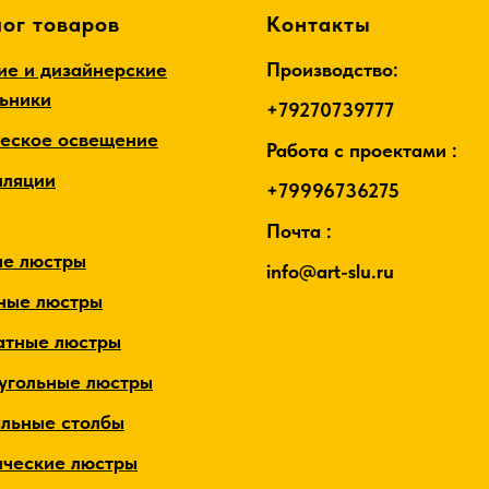
ог товаров
Контакты
ие и дизайнерские
Производство:
льники
+79270739777
ческое освещение
Работа с проектами :
лляции
+79996736275
Почта :
ые люстры
info@art-slu.ru
ные люстры
атные люстры
угольные люстры
альные столбы
ические люстры