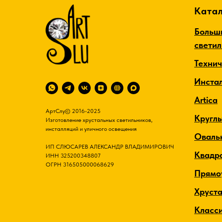
Катал
Больш
свети
Техни
Инста
Artica
АртСлу© 2016-2025
Кругл
Изготовление хрустальных светильников,
инсталляций и уличного освещения
Оваль
ИП СЛЮСАРЕВ АЛЕКСАНДР ВЛАДИМИРОВИЧ
Квадр
ИНН 325200348807
ОГРН 316505000068629
Прямо
Хруст
Класс