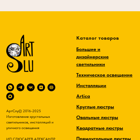
Каталог товаров
Большие и
дизайнерские
светильники
Техническое освещение
Инсталляции
Artica
Круглые люстры
АртСлу© 2016-2025
Овальные люстры
Изготовление хрустальных
светильников, инсталляций и
Квадратные люстры
уличного освещения
Прямоугольные люстры
ИП СЛЮСАРЕВ АЛЕКСАНДР