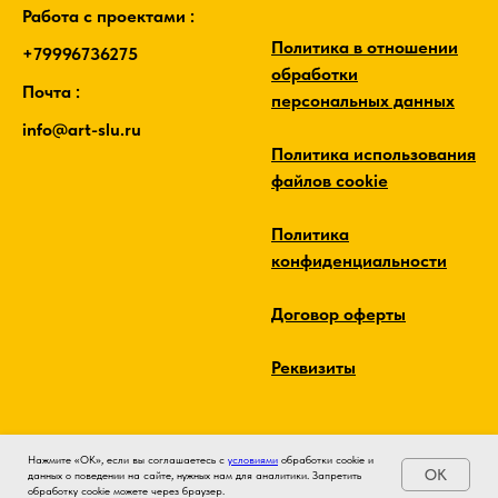
Работа с проектами :
Политика в отношении
+79996736275
обработки
Почта :
персональных данных
info@art-slu.ru
Политика использования
файлов cookie
Политика
конфиденциальности
Договор оферты
Реквизиты
Нажмите «ОК», если вы соглашаетесь с
условиями
обработки cookie и
OK
данных о поведении на сайте, нужных нам для аналитики. Запретить
обработку cookie можете через браузер.