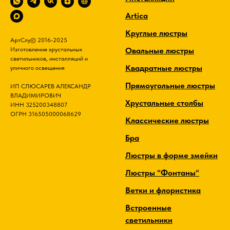
Artica
Круглые люстры
АртСлу© 2016-2025
Овальные люстры
Изготовление хрустальных
светильников, инсталляций и
Квадратные люстры
уличного освещения
Прямоугольные люстры
ИП СЛЮСАРЕВ АЛЕКСАНДР
ВЛАДИМИРОВИЧ
Хрустальные столбы
ИНН 325200348807
ОГРН 316505000068629
Классические люстры
Бра
Люстры в форме змейки
Люстры “Фонтаны“
Ветки и флористика
Встроенные
светильники