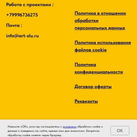
Работа с проектами :
Политика в отношении
+79996736275
обработки
Почта :
персональных данных
info@art-slu.ru
Политика использования
файлов cookie
Политика
конфиденциальности
Договор оферты
Реквизиты
Нажмите «ОК», если вы соглашаетесь с
условиями
обработки cookie и
OK
данных о поведении на сайте, нужных нам для аналитики. Запретить
обработку cookie можете через браузер.