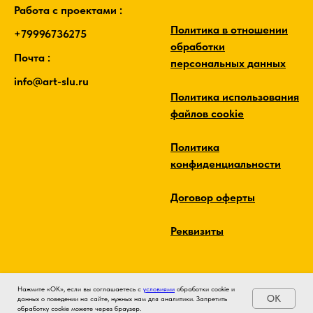
Работа с проектами :
Политика в отношении
+79996736275
обработки
Почта :
персональных данных
info@art-slu.ru
Политика использования
файлов cookie
Политика
конфиденциальности
Договор оферты
Реквизиты
Нажмите «ОК», если вы соглашаетесь с
условиями
обработки cookie и
OK
данных о поведении на сайте, нужных нам для аналитики. Запретить
обработку cookie можете через браузер.