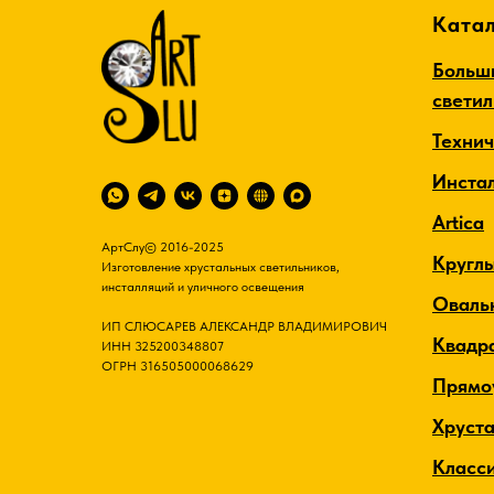
Катал
Больш
свети
Техни
Инста
Artica
АртСлу© 2016-2025
Кругл
Изготовление хрустальных светильников,
инсталляций и уличного освещения
Оваль
ИП СЛЮСАРЕВ АЛЕКСАНДР ВЛАДИМИРОВИЧ
Квадр
ИНН 325200348807
ОГРН 316505000068629
Прямо
Хруст
Класс