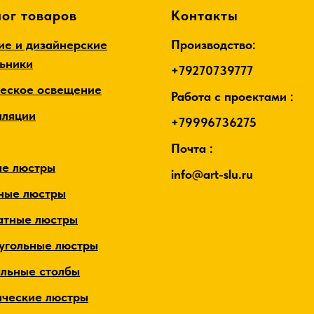
ог товаров
Контакты
ие и дизайнерские
Производство:
льники
+79270739777
ческое освещение
Работа с проектами :
лляции
+79996736275
Почта :
ые люстры
info@art-slu.ru
ные люстры
атные люстры
угольные люстры
альные столбы
ические люстры