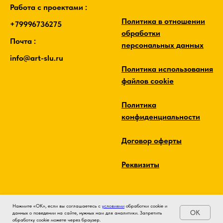
Работа с проектами :
Политика в отношении
+79996736275
обработки
Почта :
персональных данных
info@art-slu.ru
Политика использования
файлов cookie
Политика
конфиденциальности
Договор оферты
Реквизиты
Нажмите «ОК», если вы соглашаетесь с
условиями
обработки cookie и
OK
данных о поведении на сайте, нужных нам для аналитики. Запретить
обработку cookie можете через браузер.