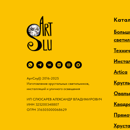
Катал
Больш
свети
Техни
Инста
Artica
АртСлу© 2016-2025
Кругл
Изготовление хрустальных светильников,
инсталляций и уличного освещения
Оваль
ИП СЛЮСАРЕВ АЛЕКСАНДР ВЛАДИМИРОВИЧ
Квадр
ИНН 325200348807
ОГРН 316505000068629
Прямо
Хруст