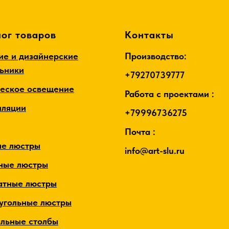
ог товаров
Контакты
ие и дизайнерские
Производство:
льники
+79270739777
ческое освещение
Работа с проектами :
лляции
+79996736275
Почта :
ые люстры
info@art-slu.ru
ные люстры
атные люстры
угольные люстры
альные столбы