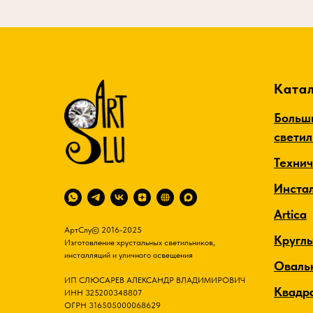
белый полупрозрачный
Температура свечения 3000К,
Световой поток 3520 lm,
Мощность 70Вт, Напряжение
Катал
220В. Гарантия 2 года.
Больш
свети
Техни
Инста
Artica
АртСлу© 2016-2025
Кругл
Изготовление хрустальных светильников,
инсталляций и уличного освещения
Оваль
ИП СЛЮСАРЕВ АЛЕКСАНДР ВЛАДИМИРОВИЧ
Квадр
ИНН 325200348807
ОГРН 316505000068629