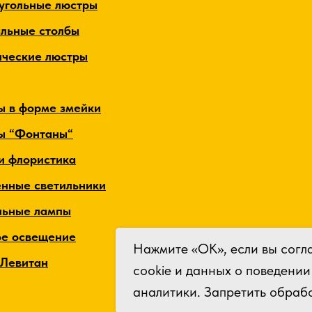
угольные люстры
альные столбы
ические люстры
ы в форме змейки
ы “Фонтаны“
и флористика
енные светильники
льные лампы
ое освещение
Нажмите «ОК», если вы согл
 Левитан
cookie и данных о поведении
аналитики. Запретить обрабо