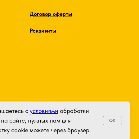
Договор оферты
Реквизиты
ашаетесь с
условиями
обработки
 на сайте, нужных нам для
OK
тку cookie можете через браузер.