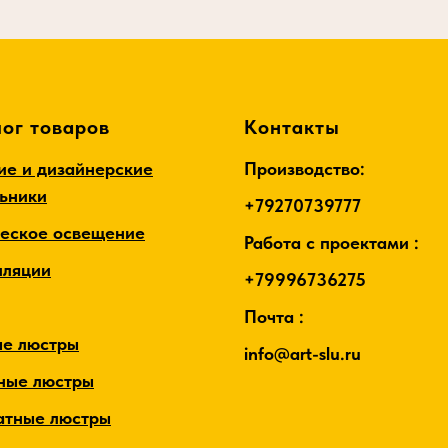
ог товаров
Контакты
ие и дизайнерские
Производство:
льники
+79270739777
ческое освещение
Работа с проектами :
лляции
+79996736275
Почта :
ые люстры
info@art-slu.ru
ные люстры
атные люстры