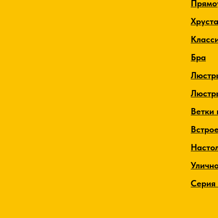
Прямо
Хруст
Класс
Бра
Люстр
Люстр
Ветки 
Встро
Насто
Уличн
Серия