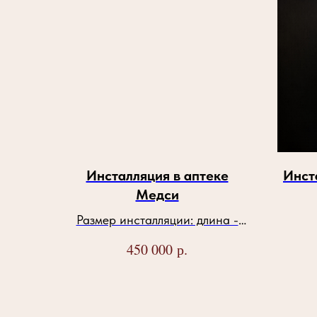
Инсталляция в аптеке
Инст
Медси
Размер инсталляции: длина -
4200мм, ширина – 1100мм.
р.
450 000
Количество листиков 200шт.
Материалы: Металл/
Стекло(светорассеивающее
ручной работы) Цвет: хром/