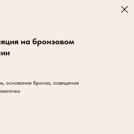
яция на бронзовом
нии
см, основание бронза, освещение
лампочки