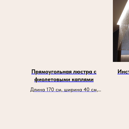
Прямоугольная люстра с
Инст
фиолетовыми каплями
Длина 170 см, ширина 40 см,
высота 90 см, лампочки G 9,
количество 24 шт