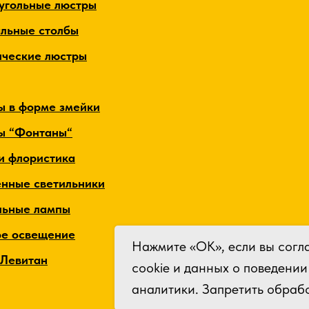
угольные люстры
альные столбы
ические люстры
ы в форме змейки
ы “Фонтаны“
и флористика
енные светильники
льные лампы
ое освещение
Нажмите «ОК», если вы согл
 Левитан
cookie и данных о поведении
аналитики. Запретить обрабо