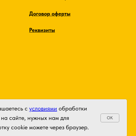
Договор оферты
Реквизиты
ашаетесь с
условиями
обработки
 на сайте, нужных нам для
OK
тку cookie можете через браузер.