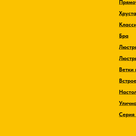
Прямо
Хруст
Класс
Бра
Люстр
Люстр
Ветки 
Встро
Насто
Уличн
Серия