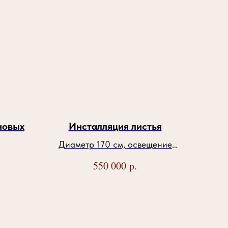
новых
Инсталляция листья
Диаметр 170 см, освещение
встраиваемая лед подсветка - 3
р.
550 000
вт, количество 28 шт