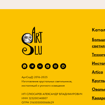
Катал
Больш
свети
Техни
Инста
Artica
АртСлу© 2016-2025
Кругл
Изготовление хрустальных светильников,
инсталляций и уличного освещения
Оваль
ИП СЛЮСАРЕВ АЛЕКСАНДР ВЛАДИМИРОВИЧ
Квадр
ИНН 325200348807
ОГРН 316505000068629