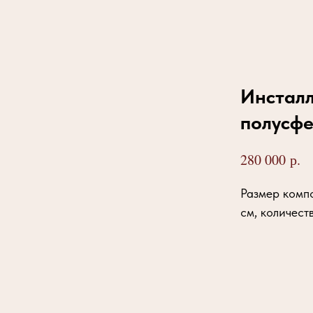
Инсталл
полусф
р.
280 000
Размер компо
см, количест