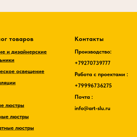
ог товаров
Контакты
ие и дизайнерские
Производство:
льники
+79270739777
ческое освещение
Работа с проектами :
лляции
+79996736275
Почта :
ые люстры
info@art-slu.ru
ные люстры
атные люстры