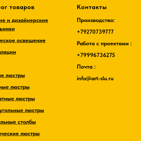
ог товаров
Контакты
ие и дизайнерские
Производство:
льники
+79270739777
ческое освещение
Работа с проектами :
лляции
+79996736275
Почта :
ые люстры
info@art-slu.ru
ные люстры
атные люстры
угольные люстры
альные столбы
ические люстры