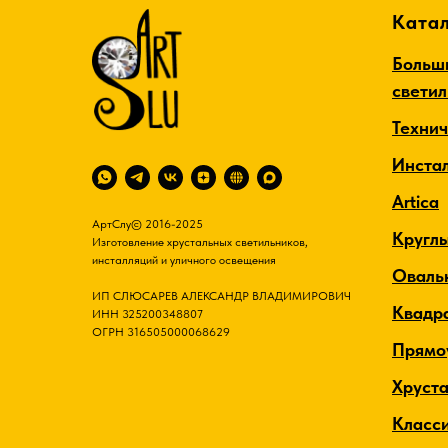
Катал
Больш
свети
Техни
Инста
Artica
АртСлу© 2016-2025
Кругл
Изготовление хрустальных светильников,
инсталляций и уличного освещения
Оваль
ИП СЛЮСАРЕВ АЛЕКСАНДР ВЛАДИМИРОВИЧ
Квадр
ИНН 325200348807
ОГРН 316505000068629
Прямо
Хруст
Класс