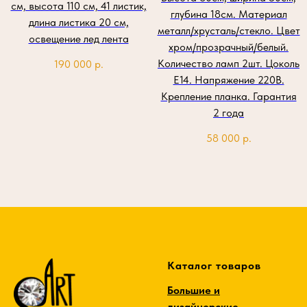
см, высота 110 см, 41 листик,
глубина 18см. Материал
длина листика 20 см,
металл/хрусталь/стекло. Цвет
освещение лед лента
хром/прозрачный/белый.
Количество ламп 2шт. Цоколь
190 000
р.
Е14. Напряжение 220В.
Крепление планка. Гарантия
2 года
58 000
р.
Каталог товаров
Большие и
дизайнерские