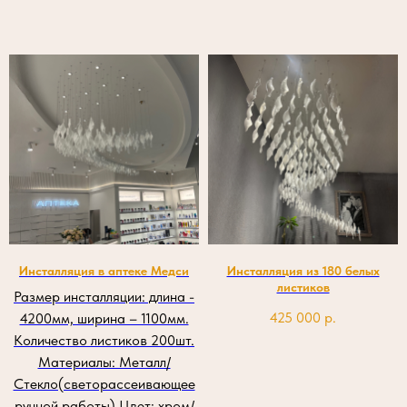
Инсталляция в аптеке Медси
Инсталляция из 180 белых
листиков
Размер инсталляции: длина -
425 000
р.
4200мм, ширина – 1100мм.
Количество листиков 200шт.
Материалы: Металл/
Стекло(светорассеивающее
ручной работы) Цвет: хром/