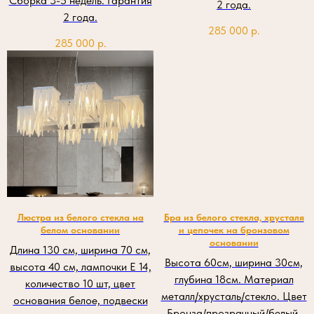
Сборка 3-5 недель. Гарантия
2 года.
2 года.
285 000
р.
285 000
р.
Люстра из белого стекла на
Бра из белого стекла, хрусталя
белом основании
и цепочек на бронзовом
основании
Длина 130 см, ширина 70 см,
Высота 60см, ширина 30см,
высота 40 см, лампочки Е 14,
глубина 18см. Материал
количество 10 шт, цвет
металл/хрусталь/стекло. Цвет
основания белое, подвески
Бронза/прозрачный/белый.