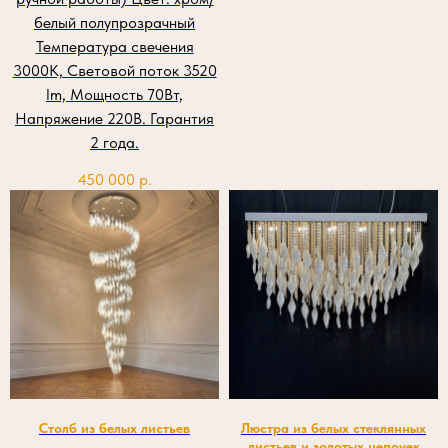
белый полупрозрачный
Температура свечения
3000К, Световой поток 3520
lm, Мощность 70Вт,
Напряжение 220В. Гарантия
2 года.
450 000
р.
Столб из белых листьев
Люстра из белых стеклянных
листьев и золотых цепочек