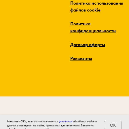
Политика использования
файлов cookie
Политика
конфиденциальности
Договор оферты
Реквизиты
Нажмите «ОК», если вы соглашаетесь с
условиями
обработки cookie и
OK
данных о поведении на сайте, нужных нам для аналитики. Запретить