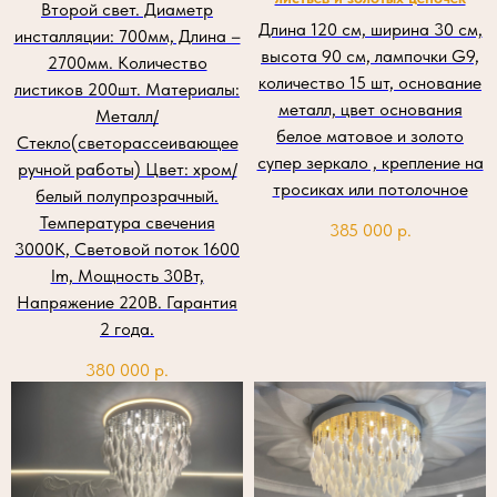
Второй свет. Диаметр
Длина 120 см, ширина 30 см,
инсталляции: 700мм, Длина –
высота 90 см, лампочки G9,
2700мм. Количество
количество 15 шт, основание
листиков 200шт. Материалы:
металл, цвет основания
Металл/
белое матовое и золото
Стекло(светорассеивающее
супер зеркало , крепление на
ручной работы) Цвет: хром/
тросиках или потолочное
белый полупрозрачный.
Температура свечения
385 000
р.
3000К, Световой поток 1600
lm, Мощность 30Вт,
Напряжение 220В. Гарантия
2 года.
380 000
р.