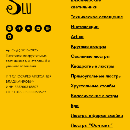
светильники
Техническое освещение
Инсталляции
Artica
Круглые люстры
АртСлу© 2016-2025
Овальные люстры
Изготовление хрустальных
светильников, инсталляций и
Квадратные люстры
уличного освещения
Прямоугольные люстры
ИП СЛЮСАРЕВ АЛЕКСАНДР
ВЛАДИМИРОВИЧ
Хрустальные столбы
ИНН 325200348807
ОГРН 316505000068629
Классические люстры
Бра
Люстры в форме змейки
Люстры “Фонтаны“