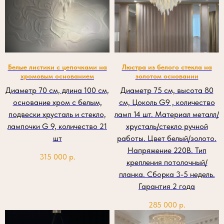
Белые листики с цепочками на
Люстра из белого стекла на
хромовым основанием
золотом основании
Диаметр 70 см, длина 100 см,
Диаметр 75 см, высота 80
основание хром с белым,
см, Цоколь G9 , количество
подвески хрусталь и стекло,
ламп 14 шт. Материал металл/
лампочки G 9, количество 21
хрусталь/стекло ручной
шт
работы. Цвет белый/золото.
Напряжение 220В. Тип
315 000
р.
крепления потолочный/
планка. Сборка 3-5 недель.
Гарантия 2 года
285 000
р.